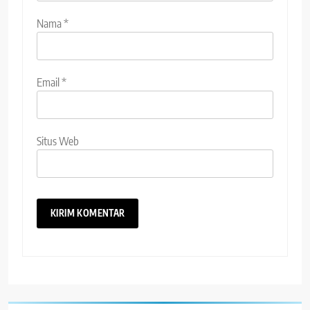
Nama
*
Email
*
Situs Web