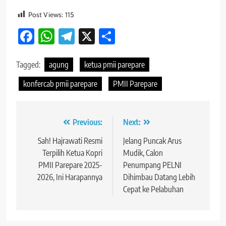
Post Views:
115
Facebook
WhatsApp
Telegram
X
Share
Tagged:
agung
ketua pmii parepare
konfercab pmii parepare
PMII Parepare
Navigasi
Previous:
Next:
pos
Sah! Hajrawati Resmi
Jelang Puncak Arus
Terpilih Ketua Kopri
Mudik, Calon
PMII Parepare 2025-
Penumpang PELNI
2026, Ini Harapannya
Dihimbau Datang Lebih
Cepat ke Pelabuhan