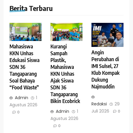
Berita Terbaru
Mahasiswa
Kurangi
Angin
KKN Unhas
Sampah
Perubahan di
Edukasi Siswa
Plastik,
IMI Sulsel, 27
SDN 36
Mahasiswa
Klub Kompak
Tangaparang
KKN Unhas
Dukung
Soal Bahaya
Ajak Siswa
Najmuddin
“Food Waste”
SDN 36
Tangaparang
Admin
1
Bikin Ecobrick
Redaksi
29
Agustus 2026
Juli 2026
Admin
1
0
0
Agustus 2026
0