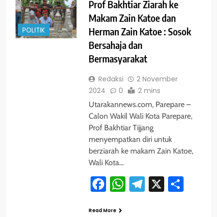
Prof Bakhtiar Ziarah ke
Makam Zain Katoe dan
POLITIK
Herman Zain Katoe : Sosok
Bersahaja dan
Bermasyarakat
Redaksi
2 November
2024
0
2 mins
Utarakannews.com, Parepare –
Calon Wakil Wali Kota Parepare,
Prof Bakhtiar Tijjang
menyempatkan diri untuk
berziarah ke makam Zain Katoe,
Wali Kota…
Facebook
WhatsApp
Telegram
X
Shar
Read More