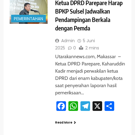
Ketua DPRD Parepare Harap
BPKP Sulsel Jadwalkan
PEMERINTAHAN
Pendampingan Berkala
dengan Pemda
Admin
5 Juni
2025
0
2 mins
Utarakannews.com, Makassar –
Ketua DPRD Parepare, Kaharuddin
Kadir menjadi perwakilan ketua
DPRD dari enam kabupaten/kota
saat penyerahan laporan hasil
pemeriksaan…
Facebook
WhatsApp
Telegram
X
Shar
Read More