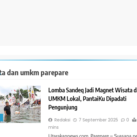
ta dan umkm parepare
Lomba Sandeq Jadi Magnet Wisata 
UMKM Lokal, PantaiKu Dipadati
Pengunjung
S
Redaksi
7 September 2025
0
mins
Utarakannews.com, Parepare – Suasana p