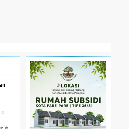
dan
3
enuh