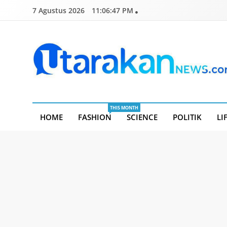
Skip
7 Agustus 2026
11:06:48 PM
to
content
Utarakannews.com
Terkini Dalam Genggaman
THIS MONTH
HOME
FASHION
SCIENCE
POLITIK
LI