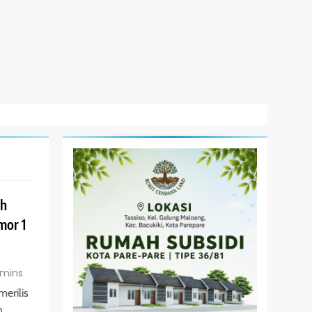
ah
mor 1
 mins
merilis
h