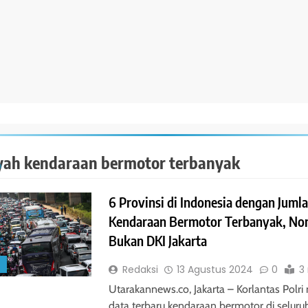
yah kendaraan bermotor terbanyak
6 Provinsi di Indonesia dengan Juml
Kendaraan Bermotor Terbanyak, No
Bukan DKI Jakarta
S
Redaksi
13 Agustus 2024
0
3
Utarakannews.co, Jakarta – Korlantas Polri 
data terbaru kendaraan bermotor di seluru