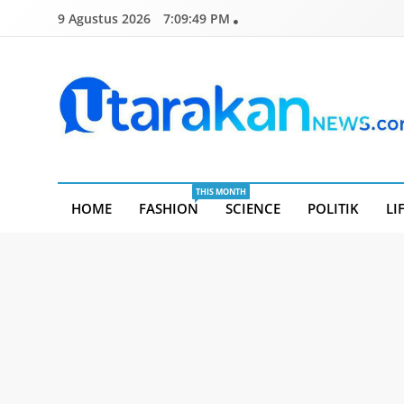
Skip
9 Agustus 2026
7:09:50 PM
to
content
Utarakannews.com
Terkini Dalam Genggaman
THIS MONTH
HOME
FASHION
SCIENCE
POLITIK
LI