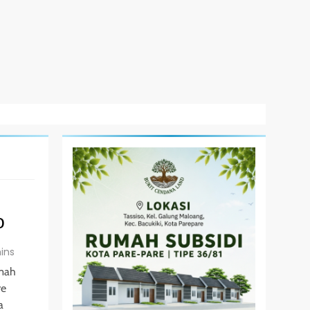
D
ins
umah
re
a