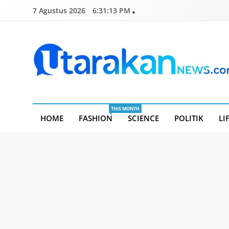
Skip
7 Agustus 2026
6:31:14 PM
to
content
Utarakannews.com
Terkini Dalam Genggaman
THIS MONTH
HOME
FASHION
SCIENCE
POLITIK
LI