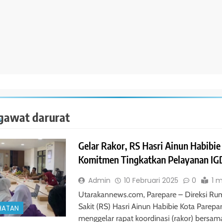
 gawat darurat
Gelar Rakor, RS Hasri Ainun Habibie
Komitmen Tingkatkan Pelayanan IG
Admin
10 Februari 2025
0
1 m
Utarakannews.com, Parepare – Direksi R
Sakit (RS) Hasri Ainun Habibie Kota Parepa
HATAN
menggelar rapat koordinasi (rakor) bersam