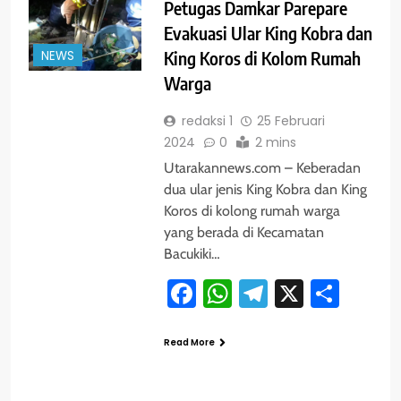
Petugas Damkar Parepare
Evakuasi Ular King Kobra dan
NEWS
King Koros di Kolom Rumah
Warga
redaksi 1
25 Februari
2024
0
2 mins
Utarakannews.com – Keberadan
dua ular jenis King Kobra dan King
Koros di kolong rumah warga
yang berada di Kecamatan
Bacukiki…
Facebook
WhatsApp
Telegram
X
Shar
Read More