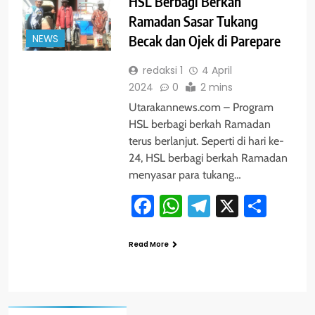
HSL Berbagi Berkah
Ramadan Sasar Tukang
NEWS
Becak dan Ojek di Parepare
redaksi 1
4 April
2024
0
2 mins
Utarakannews.com – Program
HSL berbagi berkah Ramadan
terus berlanjut. Seperti di hari ke-
24, HSL berbagi berkah Ramadan
menyasar para tukang…
Facebook
WhatsApp
Telegram
X
Shar
Read More