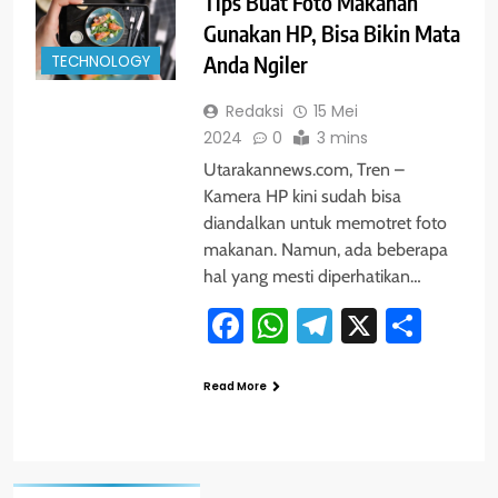
Tips Buat Foto Makanan
Gunakan HP, Bisa Bikin Mata
TECHNOLOGY
Anda Ngiler
Redaksi
15 Mei
2024
0
3 mins
Utarakannews.com, Tren –
Kamera HP kini sudah bisa
diandalkan untuk memotret foto
makanan. Namun, ada beberapa
hal yang mesti diperhatikan…
Facebook
WhatsApp
Telegram
X
Shar
Read More