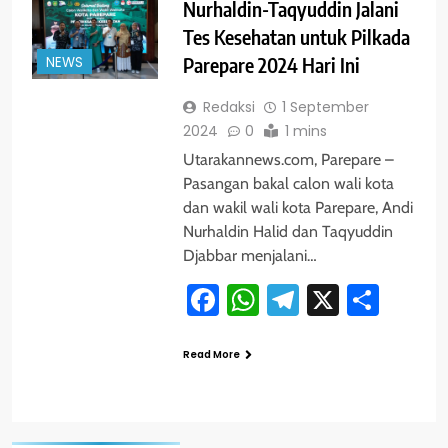
Nurhaldin-Taqyuddin Jalani
Tes Kesehatan untuk Pilkada
NEWS
Parepare 2024 Hari Ini
Redaksi
1 September
2024
0
1 mins
Utarakannews.com, Parepare –
Pasangan bakal calon wali kota
dan wakil wali kota Parepare, Andi
Nurhaldin Halid dan Taqyuddin
Djabbar menjalani…
Facebook
WhatsApp
Telegram
X
Shar
Read More