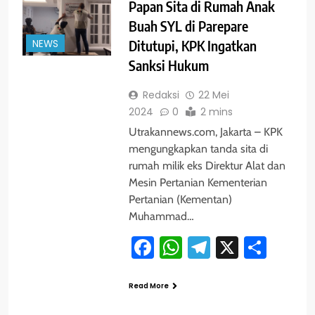
Papan Sita di Rumah Anak
Buah SYL di Parepare
NEWS
Ditutupi, KPK Ingatkan
Sanksi Hukum
Redaksi
22 Mei
2024
0
2 mins
Utrakannews.com, Jakarta – KPK
mengungkapkan tanda sita di
rumah milik eks Direktur Alat dan
Mesin Pertanian Kementerian
Pertanian (Kementan)
Muhammad…
Facebook
WhatsApp
Telegram
X
Shar
Read More