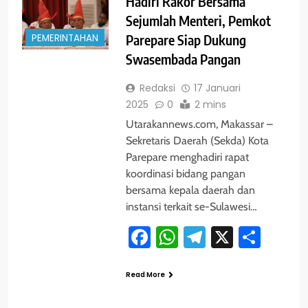
Hadiri Rakor Bersama
Sejumlah Menteri, Pemkot
PEMERINTAHAN
Parepare Siap Dukung
Swasembada Pangan
Redaksi
17 Januari
2025
0
2 mins
Utarakannews.com, Makassar –
Sekretaris Daerah (Sekda) Kota
Parepare menghadiri rapat
koordinasi bidang pangan
bersama kepala daerah dan
instansi terkait se-Sulawesi…
Facebook
WhatsApp
Telegram
X
Shar
Read More