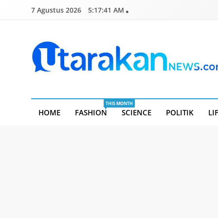
Skip
7 Agustus 2026
5:17:41 AM
to
content
Utarakannews.com
Terkini Dalam Genggaman
THIS MONTH
HOME
FASHION
SCIENCE
POLITIK
LI