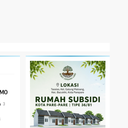
-MO
3
i