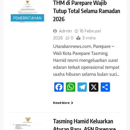
THM di Parepare Wajib
Tutup Total Selama Ramadan
PEMERINTAHAN
2026
Admin
16 Februari
2026
0
3 mins
Utarakannews.com, Parepare –
Wali Kota Parepare Tasming
Hamid resmi mengeluarkan surat
edaran terkait operasional tempat
usaha hiburan selama bulan suci…
Facebook
WhatsApp
Telegram
X
Shar
Read More
Tasming Hamid Keluarkan
Aturan Baru, ASN Parepare