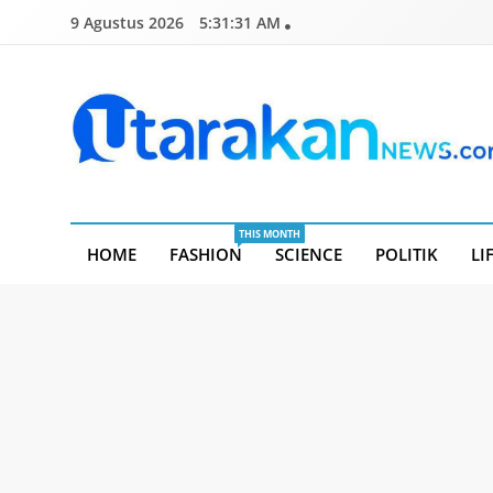
Skip
9 Agustus 2026
5:31:31 AM
to
content
Utarakannews.com
Terkini Dalam Genggaman
THIS MONTH
HOME
FASHION
SCIENCE
POLITIK
LI