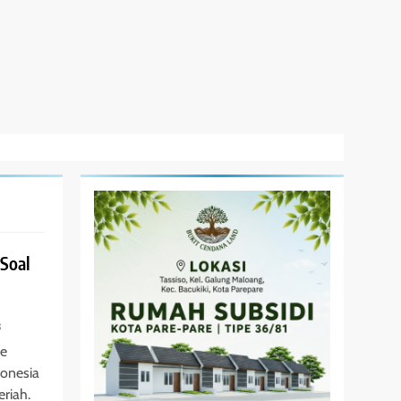
Soal
s
ye
donesia
riah.