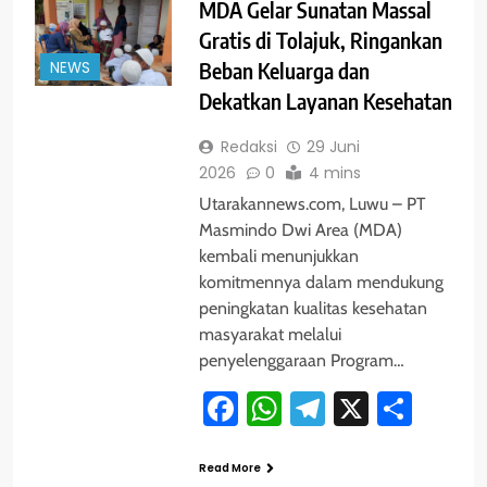
MDA Gelar Sunatan Massal
Gratis di Tolajuk, Ringankan
NEWS
Beban Keluarga dan
Dekatkan Layanan Kesehatan
Redaksi
29 Juni
2026
0
4 mins
Utarakannews.com, Luwu – PT
Masmindo Dwi Area (MDA)
kembali menunjukkan
komitmennya dalam mendukung
peningkatan kualitas kesehatan
masyarakat melalui
penyelenggaraan Program…
Facebook
WhatsApp
Telegram
X
Shar
Read More