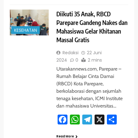
Diikuti 35 Anak, RBCD
Parepare Gandeng Nakes dan
KESEHATAN
Mahasiswa Gelar Khitanan
Massal Gratis
Redaksi
22 Juni
2024
0
2 mins
Utarakannews.com, Parepare –
Rumah Belajar Cinta Damai
(RBCD) Kota Parepare,
berkolaborasi dengan sejumlah
tenaga kesehatan, ICMI Institute
dan mahasiswa Universitas…
Facebook
WhatsApp
Telegram
X
Shar
Read More