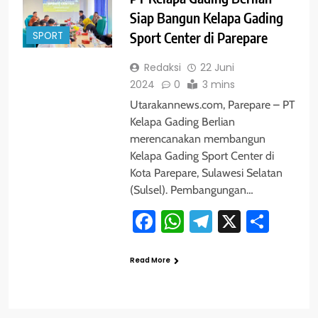
Siap Bangun Kelapa Gading
SPORT
Sport Center di Parepare
Redaksi
22 Juni
2024
0
3 mins
Utarakannews.com, Parepare – PT
Kelapa Gading Berlian
merencanakan membangun
Kelapa Gading Sport Center di
Kota Parepare, Sulawesi Selatan
(Sulsel). Pembangungan…
Facebook
WhatsApp
Telegram
X
Shar
Read More