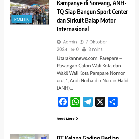
Kampanye di Soreang, ANH-
TQ Siap Bangun Sport Center
POLITIK
dan Sirkuit Balap Motor
Internasional
Admin
7 Oktober
2024
0
3 mins
Utarakannews.com, Parepare –
Pasangan Calon Wali Kota dan
Wakil Wali Kota Parepare Nomor
urut 1, Andi Nurhaldin Nurdin Halid
(ANH)…
Facebook
WhatsApp
Telegram
X
Shar
Read More
PT Kelapa Gading Berlian