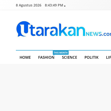
Skip
8 Agustus 2026
8:43:50 PM
to
content
Utarakannews.com
Terkini Dalam Genggaman
THIS MONTH
HOME
FASHION
SCIENCE
POLITIK
LI