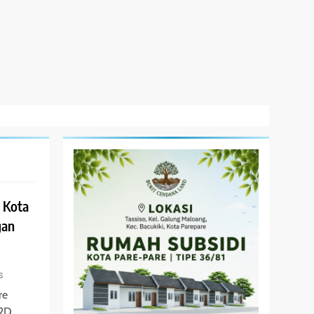
 Kota
gan
s
re
P2D