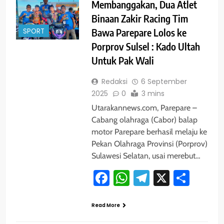
Membanggakan, Dua Atlet
Binaan Zakir Racing Tim
SPORT
Bawa Parepare Lolos ke
Porprov Sulsel : Kado Ultah
Untuk Pak Wali
Redaksi
6 September
2025
0
3 mins
Utarakannews.com, Parepare –
Cabang olahraga (Cabor) balap
motor Parepare berhasil melaju ke
Pekan Olahraga Provinsi (Porprov)
Sulawesi Selatan, usai merebut…
Facebook
WhatsApp
Telegram
X
Shar
Read More