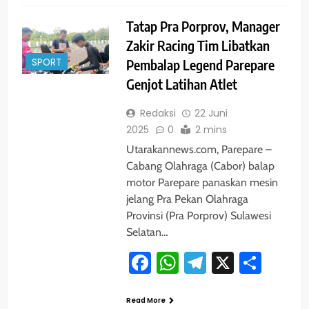
Tatap Pra Porprov, Manager
Zakir Racing Tim Libatkan
SPORT
Pembalap Legend Parepare
Genjot Latihan Atlet
Redaksi
22 Juni
2025
0
2 mins
Utarakannews.com, Parepare –
Cabang Olahraga (Cabor) balap
motor Parepare panaskan mesin
jelang Pra Pekan Olahraga
Provinsi (Pra Porprov) Sulawesi
Selatan…
Facebook
WhatsApp
Telegram
X
Shar
Read More