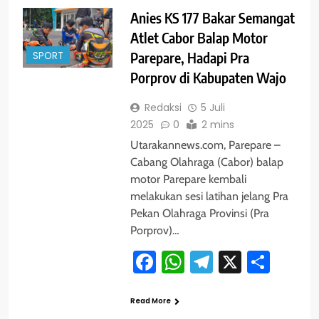
Anies KS 177 Bakar Semangat
Atlet Cabor Balap Motor
SPORT
Parepare, Hadapi Pra
Porprov di Kabupaten Wajo
Redaksi
5 Juli
2025
0
2 mins
Utarakannews.com, Parepare –
Cabang Olahraga (Cabor) balap
motor Parepare kembali
melakukan sesi latihan jelang Pra
Pekan Olahraga Provinsi (Pra
Porprov)…
Facebook
WhatsApp
Telegram
X
Shar
Read More