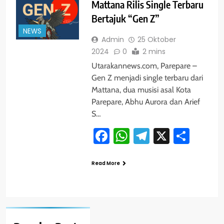
Mattana Rilis Single Terbaru
Bertajuk “Gen Z”
NEWS
Admin
25 Oktober
2024
0
2 mins
Utarakannews.com, Parepare –
Gen Z menjadi single terbaru dari
Mattana, dua musisi asal Kota
Parepare, Abhu Aurora dan Arief
S…
Facebook
WhatsApp
Telegram
X
Shar
Read More