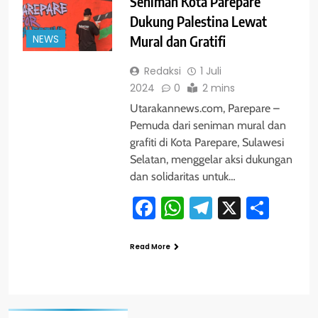
Seniman Kota Parepare
Dukung Palestina Lewat
NEWS
Mural dan Gratifi
Redaksi
1 Juli
2024
0
2 mins
Utarakannews.com, Parepare –
Pemuda dari seniman mural dan
grafiti di Kota Parepare, Sulawesi
Selatan, menggelar aksi dukungan
dan solidaritas untuk…
Facebook
WhatsApp
Telegram
X
Shar
Read More