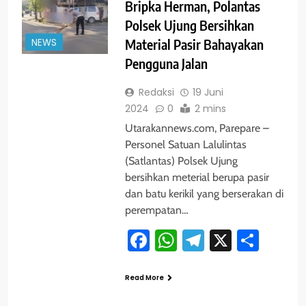
Bripka Herman, Polantas
Polsek Ujung Bersihkan
NEWS
Material Pasir Bahayakan
Pengguna Jalan
Redaksi
19 Juni
2024
0
2 mins
Utarakannews.com, Parepare –
Personel Satuan Lalulintas
(Satlantas) Polsek Ujung
bersihkan meterial berupa pasir
dan batu kerikil yang berserakan di
perempatan…
Facebook
WhatsApp
Telegram
X
Shar
Read More