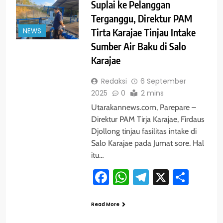
Suplai ke Pelanggan
Terganggu, Direktur PAM
NEWS
Tirta Karajae Tinjau Intake
Sumber Air Baku di Salo
Karajae
Redaksi
6 September
2025
0
2 mins
Utarakannews.com, Parepare –
Direktur PAM Tirja Karajae, Firdaus
Djollong tinjau fasilitas intake di
Salo Karajae pada Jumat sore. Hal
itu…
Facebook
WhatsApp
Telegram
X
Shar
Read More