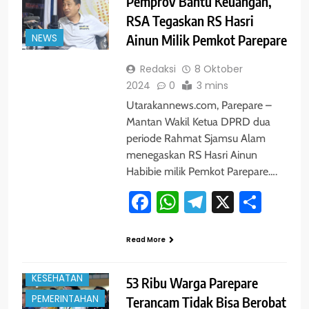
Pemprov Bantu Keuangan,
RSA Tegaskan RS Hasri
NEWS
Ainun Milik Pemkot Parepare
Redaksi
8 Oktober
2024
0
3 mins
Utarakannews.com, Parepare –
Mantan Wakil Ketua DPRD dua
periode Rahmat Sjamsu Alam
menegaskan RS Hasri Ainun
Habibie milik Pemkot Parepare….
Facebook
WhatsApp
Telegram
X
Shar
Read More
KESEHATAN
53 Ribu Warga Parepare
PEMERINTAHAN
Terancam Tidak Bisa Berobat