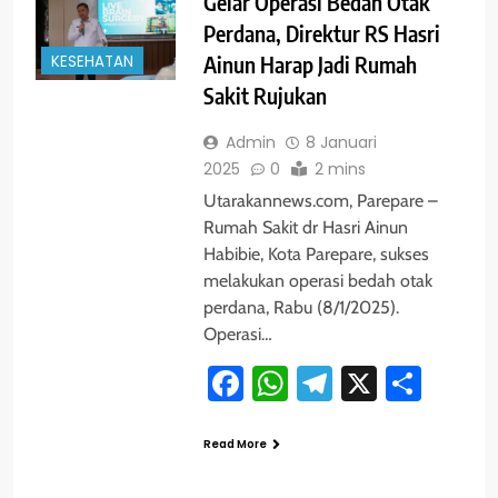
Gelar Operasi Bedah Otak
Perdana, Direktur RS Hasri
KESEHATAN
Ainun Harap Jadi Rumah
Sakit Rujukan
Admin
8 Januari
2025
0
2 mins
Utarakannews.com, Parepare –
Rumah Sakit dr Hasri Ainun
Habibie, Kota Parepare, sukses
melakukan operasi bedah otak
perdana, Rabu (8/1/2025).
Operasi…
Facebook
WhatsApp
Telegram
X
Shar
Read More