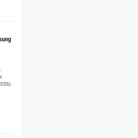
sung
a
a
2025).