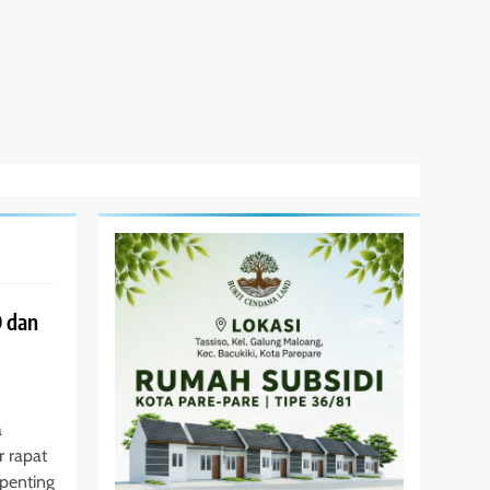
 dan
a
 rapat
penting