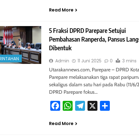
Read More
5 Fraksi DPRD Parepare Setujui
Pembahasan Ranperda, Pansus Lang
Dibentuk
RINTAHAN
Admin
11 Juni 2025
0
3 mins
Utarakannews.com, Parepare – DPRD Kot
Parepare melaksanakan tiga rapat paripurn
sekaligus dalam satu hari pada Rabu (11/6/
DPRD Parepare fokus…
Facebook
WhatsApp
Telegram
X
Share
Read More