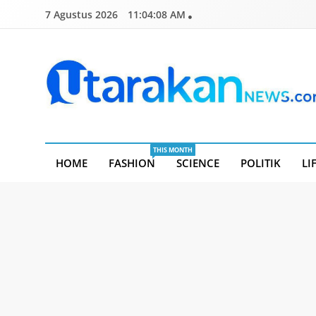
Skip
7 Agustus 2026
11:04:08 AM
to
content
Utarakannews.com
Terkini Dalam Genggaman
THIS MONTH
HOME
FASHION
SCIENCE
POLITIK
LI