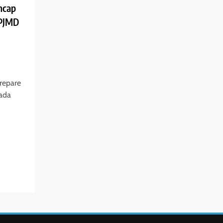
ncap
RPJMD
repare
ada