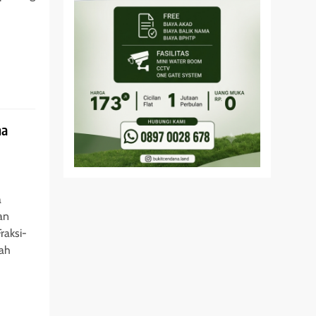
na
a
an
aksi-
rah