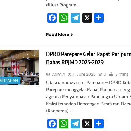
di luar Program…
Facebook
WhatsApp
Telegram
X
Share
Read More
DPRD Parepare Gelar Rapat Paripur
Bahas RPJMD 2025-2029
Admin
11 Juni 2025
0
3 mins
RINTAHAN
Utarakannews.com, Parepare – DPRD Kot
Parepare menggelar Rapat Paripurna deng
agenda Penyampaian Pandangan Umum Fr
Fraksi terhadap Rancangan Peraturan Dae
(Ranperda)…
Facebook
WhatsApp
Telegram
X
Share