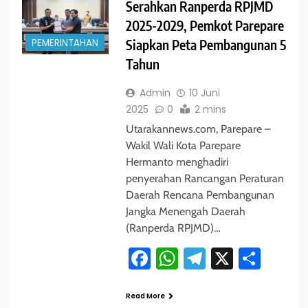
Serahkan Ranperda RPJMD
2025-2029, Pemkot Parepare
PEMERINTAHAN
Siapkan Peta Pembangunan 5
Tahun
Admin
10 Juni
2025
0
2 mins
Utarakannews.com, Parepare –
Wakil Wali Kota Parepare
Hermanto menghadiri
penyerahan Rancangan Peraturan
Daerah Rencana Pembangunan
Jangka Menengah Daerah
(Ranperda RPJMD)…
Facebook
WhatsApp
Telegram
X
Shar
Read More