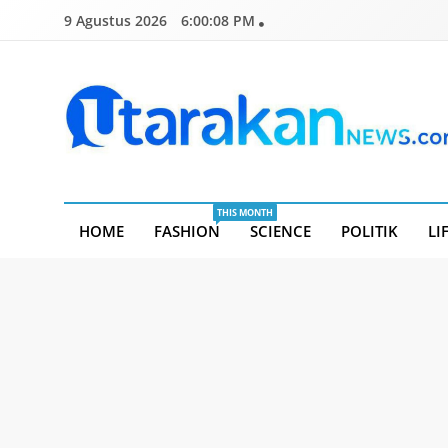
Skip
9 Agustus 2026
6:00:08 PM
to
content
Utarakannews.com
Terkini Dalam Genggaman
THIS MONTH
HOME
FASHION
SCIENCE
POLITIK
LI