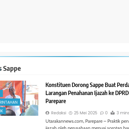
s Sappe
Konstituen Dorong Sappe Buat Perd
Larangan Penahanan Ijazah ke DPRD
S
Parepare
RINTAHAN
IK
Redaksi
25 Mei 2025
0
3 min
Utarakannews.com, Parepare – Praktik pe
ijazah oleh perusahaan menuai sorotan ba