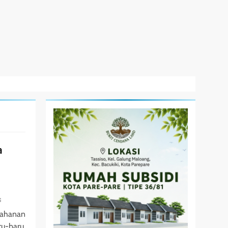
a
s
nahanan
ru-baru