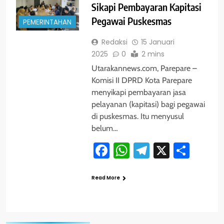
Sikapi Pembayaran Kapitasi
Pegawai Puskesmas
PEMERINTAHAN
Redaksi
15 Januari
2025
0
2 mins
Utarakannews.com, Parepare –
Komisi II DPRD Kota Parepare
menyikapi pembayaran jasa
pelayanan (kapitasi) bagi pegawai
di puskesmas. Itu menyusul
belum…
Facebook
WhatsApp
Telegram
X
Shar
Read More