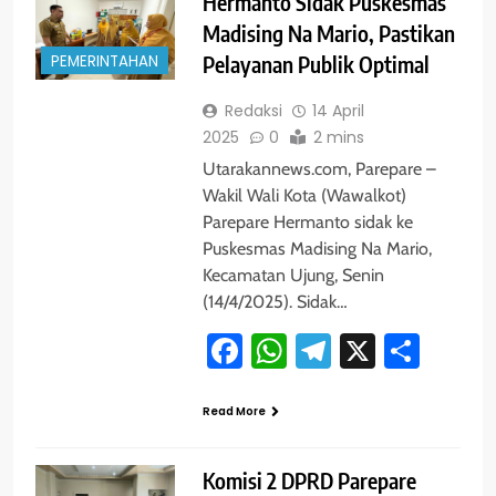
Hermanto Sidak Puskesmas
Madising Na Mario, Pastikan
PEMERINTAHAN
Pelayanan Publik Optimal
Redaksi
14 April
2025
0
2 mins
Utarakannews.com, Parepare –
Wakil Wali Kota (Wawalkot)
Parepare Hermanto sidak ke
Puskesmas Madising Na Mario,
Kecamatan Ujung, Senin
(14/4/2025). Sidak…
Facebook
WhatsApp
Telegram
X
Shar
Read More
Komisi 2 DPRD Parepare