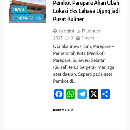
Pemkot Parepare Akan Ubah
NEWS
Lokasi Eks Cahaya Ujung jadi
PEMERINTAHAN
Pusat Kuliner
Redaksi
17 Januari
2025
0
1 mins
Utarakannews.com, Parepare –
Pemerintah Kota (Pemkot)
Parepare, Sulawesi Selatan
(Sulsel) terus bergerak menjaga
aset daerah. Seperti pada aset
Pemkot di…
Facebook
WhatsApp
Telegram
X
Shar
Read More