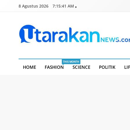
Skip
8 Agustus 2026
7:15:41 AM
to
content
Utarakannews.com
Terkini Dalam Genggaman
THIS MONTH
HOME
FASHION
SCIENCE
POLITIK
LI