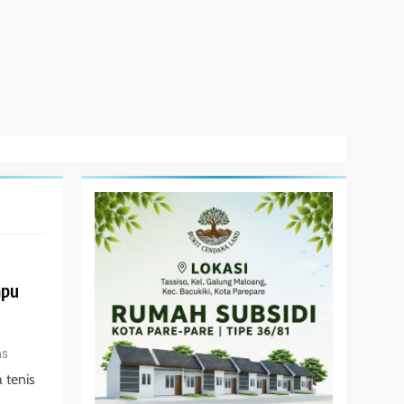
apu
ns
 tenis