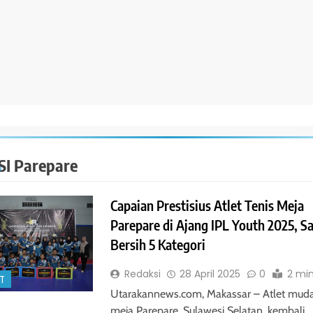
I Parepare
Capaian Prestisius Atlet Tenis Meja
Parepare di Ajang IPL Youth 2025, S
Bersih 5 Kategori
Redaksi
28 April 2025
0
2 mi
T
Utarakannews.com, Makassar – Atlet muda
meja Parepare, Sulawesi Selatan, kembali