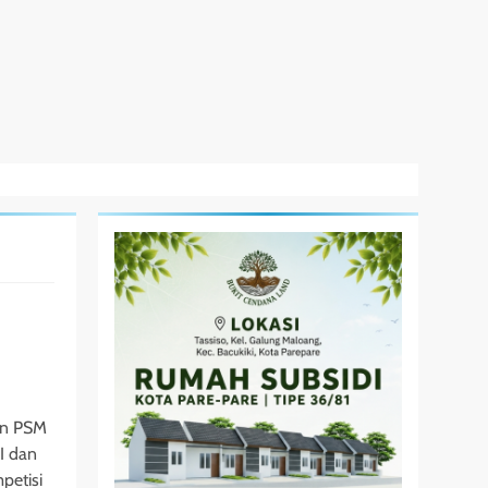
en PSM
I dan
petisi