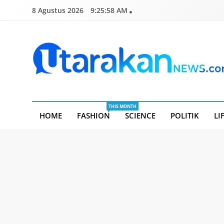
Skip
8 Agustus 2026
9:25:58 AM
to
content
Utarakannews.com
Terkini Dalam Genggaman
THIS MONTH
HOME
FASHION
SCIENCE
POLITIK
LI