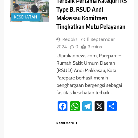
Terbaik Pertama Kategori RS
Type B, RSUD Andi
KESEHATAN
Makassau Komitmen
Tingkatkan Mutu Pelayanan
Redaksi
11 September
2024
0
3 mins
Utarakannews.com, Parepare –
Rumah Sakit Umum Daerah
(RSUD) Andi Makkasau, Kota
Parepare berhasil meraih
penghargaan bergengsi sebagai
fasilitas kesehatan terbaik…
Facebook
WhatsApp
Telegram
X
Shar
Read More