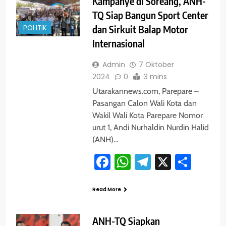
Kampanye di Soreang, ANH-
TQ Siap Bangun Sport Center
POLITIK
dan Sirkuit Balap Motor
Internasional
Admin
7 Oktober
2024
0
3 mins
Utarakannews.com, Parepare –
Pasangan Calon Wali Kota dan
Wakil Wali Kota Parepare Nomor
urut 1, Andi Nurhaldin Nurdin Halid
(ANH)…
Facebook
WhatsApp
Telegram
X
Shar
Read More
ANH-TQ Siapkan