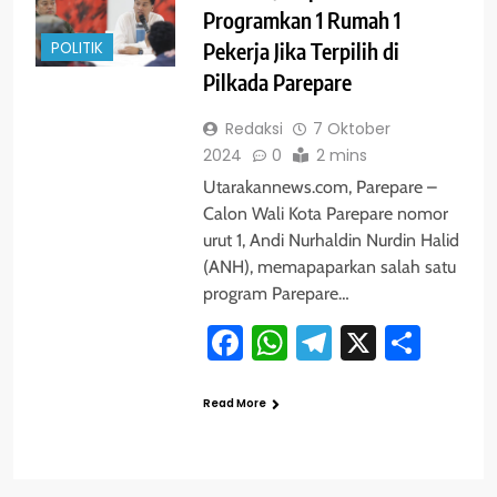
Programkan 1 Rumah 1
POLITIK
Pekerja Jika Terpilih di
Pilkada Parepare
Redaksi
7 Oktober
2024
0
2 mins
Utarakannews.com, Parepare –
Calon Wali Kota Parepare nomor
urut 1, Andi Nurhaldin Nurdin Halid
(ANH), memapaparkan salah satu
program Parepare…
Facebook
WhatsApp
Telegram
X
Shar
Read More