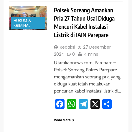
Polsek Soreang Amankan
Pria 27 Tahun Usai Diduga
HUKUM &
KRIMINAL
Mencuri Kabel Instalasi
Listrik di IAIN Parepare
Redaksi
27 Desember
2024
0
4 mins
Utarakannews.com, Parepare –
Polsek Soreang Polres Parepare
mengamankan seorang pria yang
diduga kuat telah melakukan
pencurian kabel instalasi listrik di…
Facebook
WhatsApp
Telegram
X
Shar
Read More