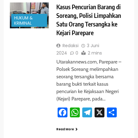
Kasus Pencurian Barang di
Soreang, Polisi Limpahkan
HUKUM &
KRIMINAL
Satu Orang Tersangka ke
Kejari Parepare
Redaksi
3 Juni
2024
0
2 mins
Utarakannews.com, Parepare –
Polsek Soreang melimpahkan
seorang tersangka bersama
barang bukti terkait kasus
pencurian ke Kejaksaan Negeri
(Kejari) Parepare, pada…
Facebook
WhatsApp
Telegram
X
Shar
Read More