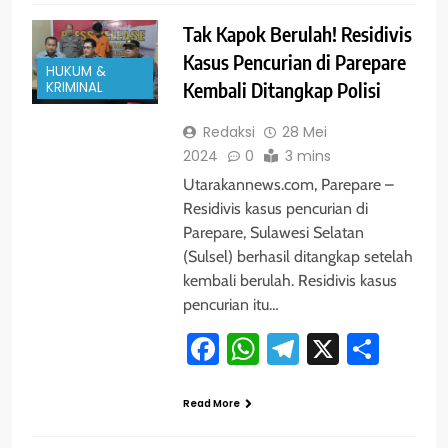
Tak Kapok Berulah! Residivis
Kasus Pencurian di Parepare
HUKUM &
KRIMINAL
Kembali Ditangkap Polisi
Redaksi
28 Mei
2024
0
3 mins
Utarakannews.com, Parepare –
Residivis kasus pencurian di
Parepare, Sulawesi Selatan
(Sulsel) berhasil ditangkap setelah
kembali berulah. Residivis kasus
pencurian itu…
Facebook
WhatsApp
Telegram
X
Shar
Read More