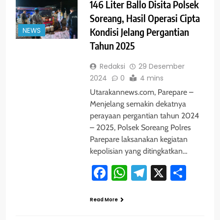
146 Liter Ballo Disita Polsek
Soreang, Hasil Operasi Cipta
NEWS
Kondisi Jelang Pergantian
Tahun 2025
Redaksi
29 Desember
2024
0
4 mins
Utarakannews.com, Parepare –
Menjelang semakin dekatnya
perayaan pergantian tahun 2024
– 2025, Polsek Soreang Polres
Parepare laksanakan kegiatan
kepolisian yang ditingkatkan…
Facebook
WhatsApp
Telegram
X
Shar
Read More