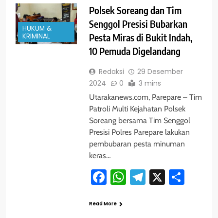
Polsek Soreang dan Tim
Senggol Presisi Bubarkan
HUKUM &
KRIMINAL
Pesta Miras di Bukit Indah,
10 Pemuda Digelandang
Redaksi
29 Desember
2024
0
3 mins
Utarakanews.com, Parepare – Tim
Patroli Multi Kejahatan Polsek
Soreang bersama Tim Senggol
Presisi Polres Parepare lakukan
pembubaran pesta minuman
keras…
Facebook
WhatsApp
Telegram
X
Shar
Read More