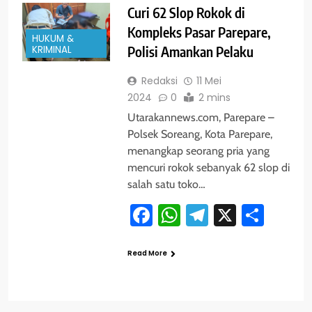
Curi 62 Slop Rokok di
Kompleks Pasar Parepare,
HUKUM &
KRIMINAL
Polisi Amankan Pelaku
Redaksi
11 Mei
2024
0
2 mins
Utarakannews.com, Parepare –
Polsek Soreang, Kota Parepare,
menangkap seorang pria yang
mencuri rokok sebanyak 62 slop di
salah satu toko…
Facebook
WhatsApp
Telegram
X
Shar
Read More