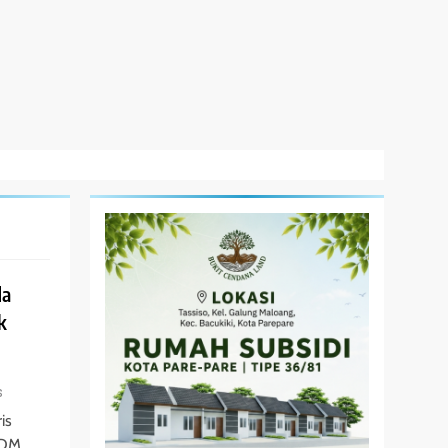
da
k
s
is
 DM,