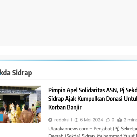
ekda Sidrap
Pimpin Apel Solidaritas ASN, Pj Sek
Sidrap Ajak Kumpulkan Donasi Untu
Korban Banjir
S
redaksi 1
6 Mei 2024
0
2 min
Utarakannews.com – Penjabat (Pj) Sekretar
Daerah (Sekda) Sidrap, Muhammad Yusuf