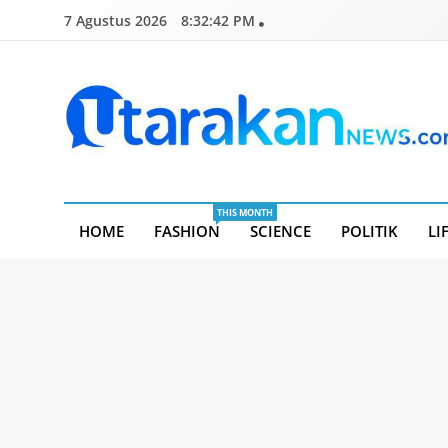
Skip
7 Agustus 2026
8:32:43 PM
to
content
Utarakannews.com
Terkini Dalam Genggaman
THIS MONTH
HOME
FASHION
SCIENCE
POLITIK
LI