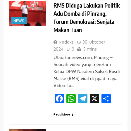
RMS Diduga Lakukan Politik
Adu Domba di Pinrang,
NEWS
Forum Demokrasi: Senjata
Makan Tuan
Redaksi
30 Oktober
2024
0
3 mins
Utarakannews.com, Pinrang –
Sebuah video yang merekam
Ketua DPW Nasdem Sulsel, Rusdi
Masse (RMS) viral di jagad maya.
Video itu…
Facebook
WhatsApp
Telegram
X
Shar
Read More