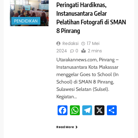
Peringati Hardiknas,
Instanusantara Gelar
PENDIDIKAN
Pelatihan Fotografi di SMAN
8 Pinrang
Redaksi
17 Mei
2024
0
2 mins
Utarakannews.com, Pinrang –
Instanusantara Kota Makassar
menggelar Goes to School (In
School) di SMAN 8 Pinrang,
Sulawesi Selatan (Sulsel).
Kegiatan…
Facebook
WhatsApp
Telegram
X
Shar
Read More