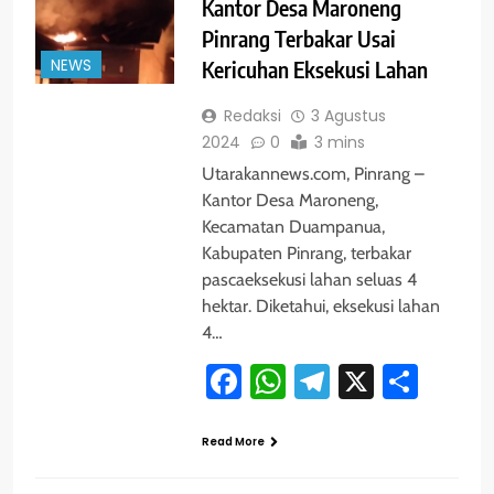
Kantor Desa Maroneng
Pinrang Terbakar Usai
NEWS
Kericuhan Eksekusi Lahan
Redaksi
3 Agustus
2024
0
3 mins
Utarakannews.com, Pinrang –
Kantor Desa Maroneng,
Kecamatan Duampanua,
Kabupaten Pinrang, terbakar
pascaeksekusi lahan seluas 4
hektar. Diketahui, eksekusi lahan
4…
Facebook
WhatsApp
Telegram
X
Shar
Read More