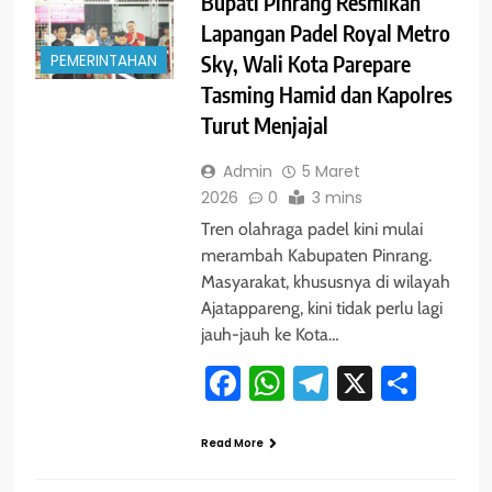
Bupati Pinrang Resmikan
Lapangan Padel Royal Metro
PEMERINTAHAN
Sky, Wali Kota Parepare
Tasming Hamid dan Kapolres
Turut Menjajal
Admin
5 Maret
2026
0
3 mins
Tren olahraga padel kini mulai
merambah Kabupaten Pinrang.
Masyarakat, khususnya di wilayah
Ajatappareng, kini tidak perlu lagi
jauh-jauh ke Kota…
Facebook
WhatsApp
Telegram
X
Shar
Read More