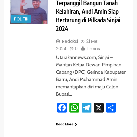
Terpanggil Bangun Tanah
Kelahiran, Andi Amin Siap
POLITIK
Bertarung di Pilkada Sinjai
2024
Redaksi
21 Mei
2024
0
1 mins
Utarakannews.com, Sinjai –
Mantan Ketua Dewan Pimpinan
Cabang (DPC) Gerinda Kabupaten
Barru, Andi Muhammad Amin
memantapkan diri maju Calon
Bupati…
Facebook
WhatsApp
Telegram
X
Shar
Read More