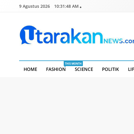
Skip
9 Agustus 2026
10:31:48 AM
to
content
Utarakannews.com
Terkini Dalam Genggaman
THIS MONTH
HOME
FASHION
SCIENCE
POLITIK
LI