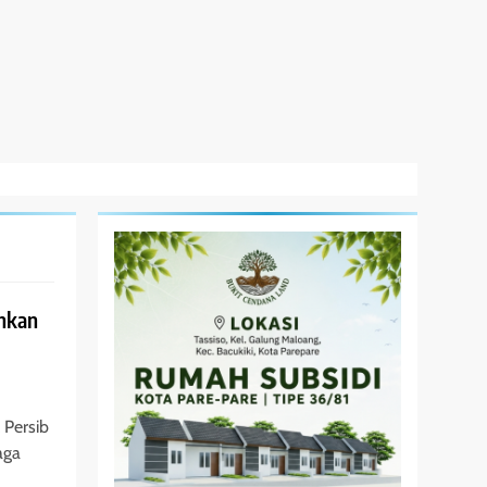
ahkan
 Persib
aga