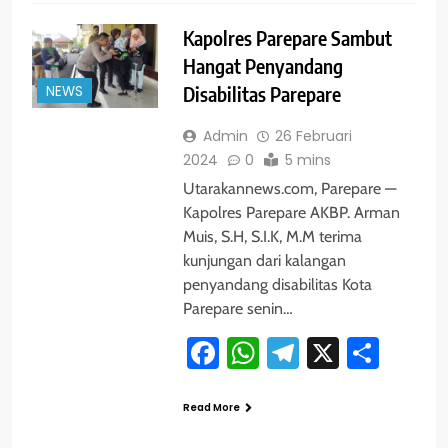
Kapolres Parepare Sambut
Hangat Penyandang
NEWS
Disabilitas Parepare
Admin
26 Februari
2024
0
5 mins
Utarakannews.com, Parepare —
Kapolres Parepare AKBP. Arman
Muis, S.H, S.I.K, M.M terima
kunjungan dari kalangan
penyandang disabilitas Kota
Parepare senin…
Facebook
WhatsApp
Telegram
X
Shar
Read More