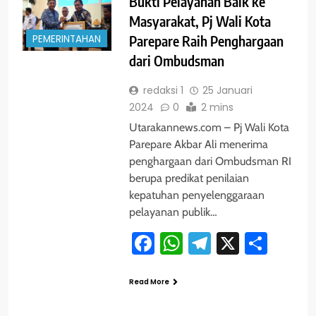
Bukti Pelayanan Baik ke
Masyarakat, Pj Wali Kota
PEMERINTAHAN
Parepare Raih Penghargaan
dari Ombudsman
redaksi 1
25 Januari
2024
0
2 mins
Utarakannews.com – Pj Wali Kota
Parepare Akbar Ali menerima
penghargaan dari Ombudsman RI
berupa predikat penilaian
kepatuhan penyelenggaraan
pelayanan publik…
Facebook
WhatsApp
Telegram
X
Shar
Read More