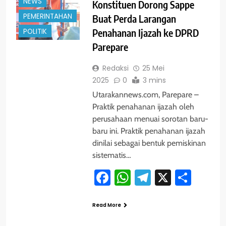
NEWS
Konstituen Dorong Sappe
PEMERINTAHAN
Buat Perda Larangan
POLITIK
Penahanan Ijazah ke DPRD
Parepare
Redaksi
25 Mei
2025
0
3 mins
Utarakannews.com, Parepare –
Praktik penahanan ijazah oleh
perusahaan menuai sorotan baru-
baru ini. Praktik penahanan ijazah
dinilai sebagai bentuk pemiskinan
sistematis…
Facebook
WhatsApp
Telegram
X
Shar
Read More