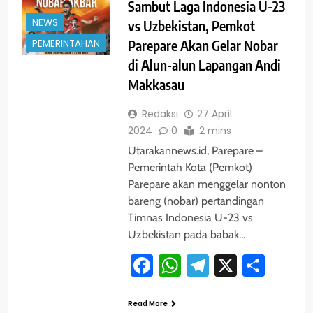
Sambut Laga Indonesia U-23
NEWS
vs Uzbekistan, Pemkot
PEMERINTAHAN
Parepare Akan Gelar Nobar
di Alun-alun Lapangan Andi
Makkasau
Redaksi
27 April
2024
0
2 mins
Utarakannews.id, Parepare –
Pemerintah Kota (Pemkot)
Parepare akan menggelar nonton
bareng (nobar) pertandingan
Timnas Indonesia U-23 vs
Uzbekistan pada babak…
Facebook
WhatsApp
Telegram
X
Shar
Read More