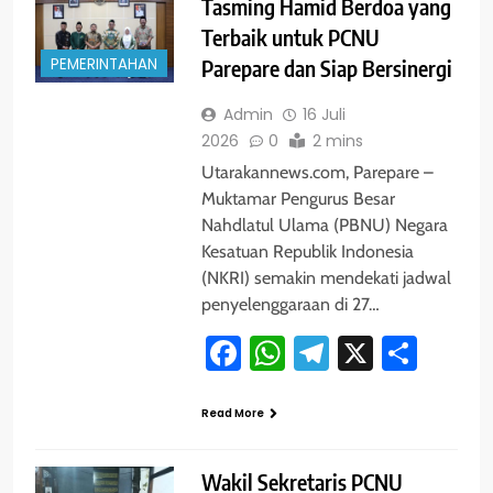
Tasming Hamid Berdoa yang
Terbaik untuk PCNU
PEMERINTAHAN
Parepare dan Siap Bersinergi
Admin
16 Juli
2026
0
2 mins
Utarakannews.com, Parepare –
Muktamar Pengurus Besar
Nahdlatul Ulama (PBNU) Negara
Kesatuan Republik Indonesia
(NKRI) semakin mendekati jadwal
penyelenggaraan di 27…
Facebook
WhatsApp
Telegram
X
Shar
Read More
Wakil Sekretaris PCNU