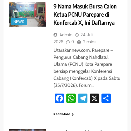
9 Nama Masuk Bursa Calon
Ketua PCNU Parepare di
NEWS
Konfercab X, Ini Daftarnya
Admin
24 Juli
2026
0
2 mins
Utarakannew.com, Parepare –
Pengurus Cabang Nahdlatul
Ulama (PCNU) Kota Parepare
bersiap menggelar Konferensi
Cabang (Konfercab) X pada Sabtu
(25/7/2026). Forum…
Facebook
WhatsApp
Telegram
X
Shar
Read More