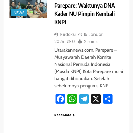
Parepare: Waktunya DNA
NEWS
Kader NU Pimpin Kembali
KNPI
Redaksi
15 Januari
2025
0
2 mins
Utarakannews.com, Parepare –
Musyawarah Daerah Komite
Nasional Pemuda Indonesia
(Musda KNPI) Kota Parepare mulai
hangat dibicarakan. Setelah
sebelumnya pengurus KNPI…
Facebook
WhatsApp
Telegram
X
Shar
Read More