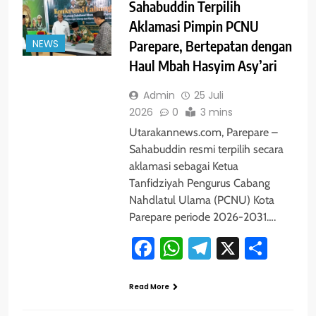
Sahabuddin Terpilih
Aklamasi Pimpin PCNU
NEWS
Parepare, Bertepatan dengan
Haul Mbah Hasyim Asy’ari
Admin
25 Juli
2026
0
3 mins
Utarakannews.com, Parepare –
Sahabuddin resmi terpilih secara
aklamasi sebagai Ketua
Tanfidziyah Pengurus Cabang
Nahdlatul Ulama (PCNU) Kota
Parepare periode 2026-2031….
Facebook
WhatsApp
Telegram
X
Shar
Read More