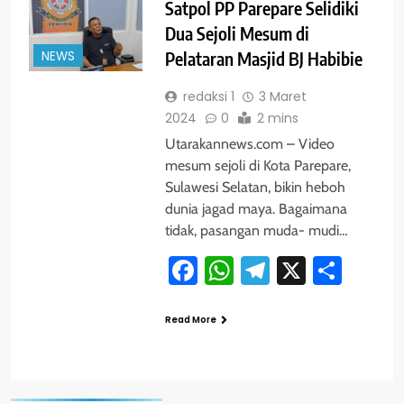
Satpol PP Parepare Selidiki
Dua Sejoli Mesum di
NEWS
Pelataran Masjid BJ Habibie
redaksi 1
3 Maret
2024
0
2 mins
Utarakannews.com – Video
mesum sejoli di Kota Parepare,
Sulawesi Selatan, bikin heboh
dunia jagad maya. Bagaimana
tidak, pasangan muda- mudi…
Facebook
WhatsApp
Telegram
X
Shar
Read More