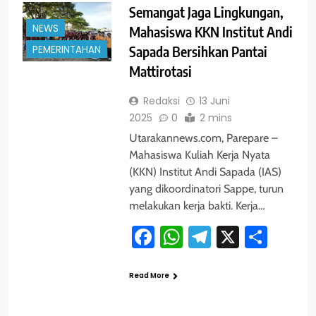
Semangat Jaga Lingkungan,
NEWS
Mahasiswa KKN Institut Andi
PEMERINTAHAN
Sapada Bersihkan Pantai
Mattirotasi
Redaksi
13 Juni
2025
0
2 mins
Utarakannews.com, Parepare –
Mahasiswa Kuliah Kerja Nyata
(KKN) Institut Andi Sapada (IAS)
yang dikoordinatori Sappe, turun
melakukan kerja bakti. Kerja…
Facebook
WhatsApp
Telegram
X
Shar
Read More