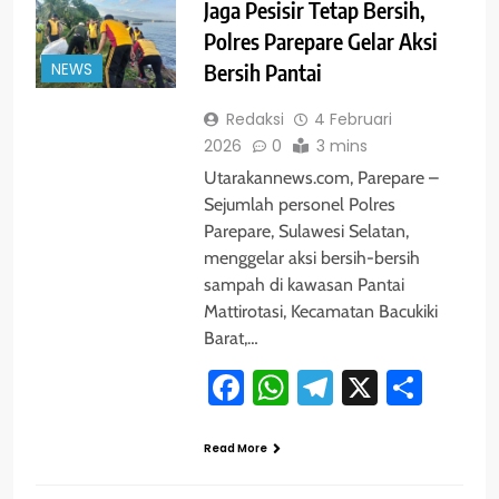
Jaga Pesisir Tetap Bersih,
Polres Parepare Gelar Aksi
NEWS
Bersih Pantai
Redaksi
4 Februari
2026
0
3 mins
Utarakannews.com, Parepare –
Sejumlah personel Polres
Parepare, Sulawesi Selatan,
menggelar aksi bersih-bersih
sampah di kawasan Pantai
Mattirotasi, Kecamatan Bacukiki
Barat,…
Facebook
WhatsApp
Telegram
X
Shar
Read More