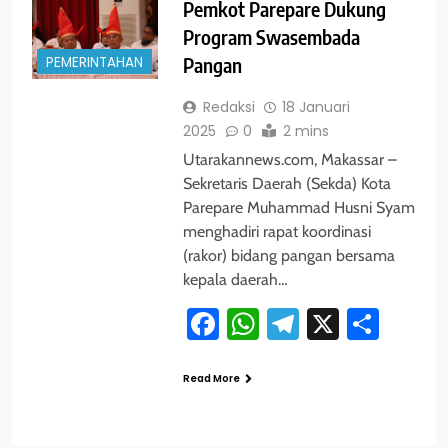
Pemkot Parepare Dukung
Program Swasembada
PEMERINTAHAN
Pangan
Redaksi
18 Januari
2025
0
2 mins
Utarakannews.com, Makassar –
Sekretaris Daerah (Sekda) Kota
Parepare Muhammad Husni Syam
menghadiri rapat koordinasi
(rakor) bidang pangan bersama
kepala daerah…
Facebook
WhatsApp
Telegram
X
Shar
Read More