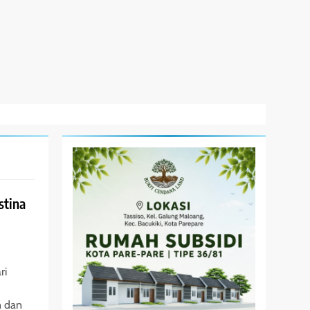
stina
ri
n dan