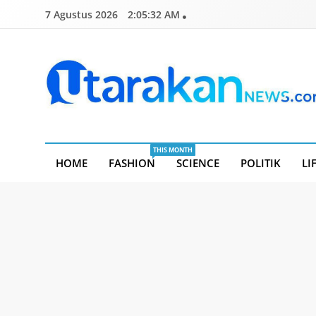
Skip
7 Agustus 2026
2:05:33 AM
to
content
Utarakannews.com
Terkini Dalam Genggaman
THIS MONTH
HOME
FASHION
SCIENCE
POLITIK
LI