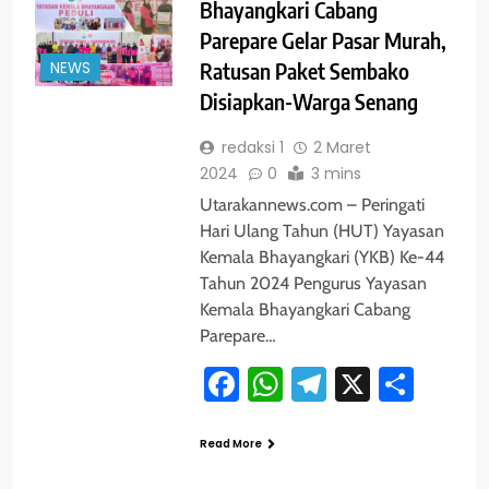
Bhayangkari Cabang
Parepare Gelar Pasar Murah,
NEWS
Ratusan Paket Sembako
Disiapkan-Warga Senang
redaksi 1
2 Maret
2024
0
3 mins
Utarakannews.com – Peringati
Hari Ulang Tahun (HUT) Yayasan
Kemala Bhayangkari (YKB) Ke-44
Tahun 2024 Pengurus Yayasan
Kemala Bhayangkari Cabang
Parepare…
Facebook
WhatsApp
Telegram
X
Shar
Read More