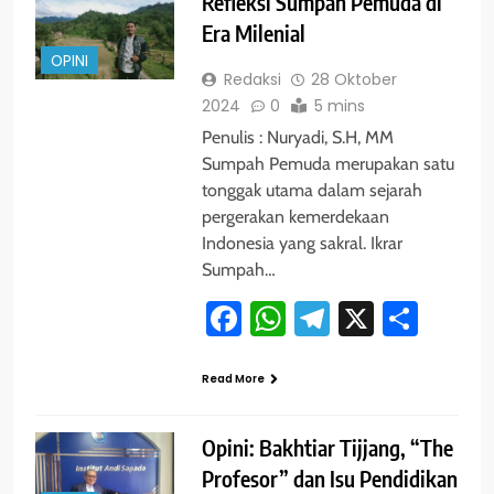
Refleksi Sumpah Pemuda di
Era Milenial
OPINI
Redaksi
28 Oktober
2024
0
5 mins
Penulis : Nuryadi, S.H, MM
Sumpah Pemuda merupakan satu
tonggak utama dalam sejarah
pergerakan kemerdekaan
Indonesia yang sakral. Ikrar
Sumpah…
Facebook
WhatsApp
Telegram
X
Shar
Read More
Opini: Bakhtiar Tijjang, “The
Profesor” dan Isu Pendidikan