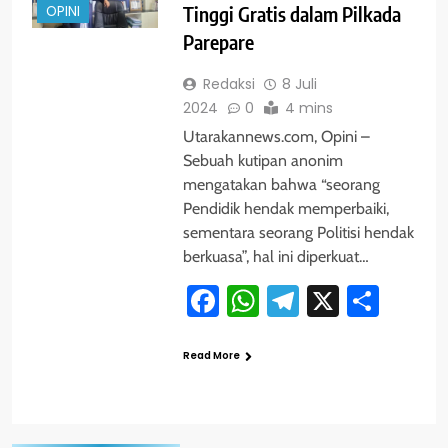
OPINI
Tinggi Gratis dalam Pilkada
Parepare
Redaksi
8 Juli
2024
0
4 mins
Utarakannews.com, Opini –
Sebuah kutipan anonim
mengatakan bahwa “seorang
Pendidik hendak memperbaiki,
sementara seorang Politisi hendak
berkuasa”, hal ini diperkuat…
Facebook
WhatsApp
Telegram
X
Shar
Read More